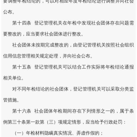
要调整年检结论的，可以对相应年度年检结论进行调整并向社会
公布。
第十四条 登记管理机关在年检中发现社会团体存在问题需
要整改的，应当要求社会团体进行整改。
社会团体未按期完成整改的，由登记管理机关按照社会组织
信用信息管理相关规定处理，并向社会公布。
第十五条 登记管理机关可以结合工作实际将年检结论通报
相关单位。
对不同年检结论的社会团体，登记管理机关可以采取分类监
管措施。
第十六条 社会团体年检期间存在下列情形之一的，属于条
例第三十条第一款第（三）项规定情形，应当给予行政处罚：
（一）年检材料隐瞒真实情况、弄虚作假的；