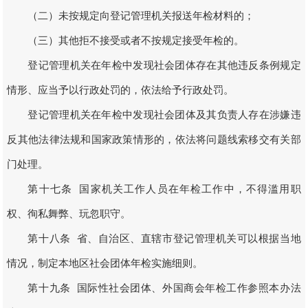
（二）未按规定向登记管理机关报送年检材料的；
（三）其他拒不接受或者不按规定接受年检的。
登记管理机关在年检中发现社会团体存在其他违反条例规定
情形、应当予以行政处罚的，依法给予行政处罚。
登记管理机关在年检中发现社会团体及其负责人存在涉嫌违
反其他法律法规和国家政策情形的，依法将问题线索移交有关部
门处理。
第十七条 国家机关工作人员在年检工作中，不得滥用职
权、徇私舞弊、玩忽职守。
第十八条 省、自治区、直辖市登记管理机关可以根据当地
情况，制定本地区社会团体年检实施细则。
第十九条 国际性社会团体、外国商会年检工作参照本办法