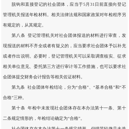
脱钩和直接登记的社会团体，应当于5月31日前直接向登记
管理机关报送年检材料。相关法律法规和国家政策对年检程序另
有规定的，从其规定。
第八条 登记管理机关对社会团体报送的材料进行审查，发
现报送的材料不齐全或者有疑义的，应当要求社会团体予以补充
或者作出说明。必要时，登记管理机关可以采取调查核实、征求
相关单位意见、委托第三方进行审计等工作措施，也可以要求社
会团体提交财务会计报告等相关佐证材料。
第九条 社会团体年检结论，分为“合格”、“基本合格”和“不
合格”三种。
第十条 年检中未发现社会团体存在本办法第十一条、第十
二条规定情形的，年检结论确定为“合格”。
社会团体存在本办法第十一条规定情形，但情节轻微且未造