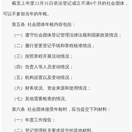
截至上年度12月31日依法登记成立不满6个月的社会团体，
可以不参加当年的年检。
第五条 社会团体年检内容包括：
（一）遵守社会团体登记管理法律法规和国家政策情况；
（二）履行变更登记手续和章程核准情况；
（三）按照章程开展活动情况；
（四）负责人等人员变动情况；
（五）机构设置以及变动情况；
（六）财务状况、资金来源和使用情况；
（七）其他需要检查的情况。
第六条 社会团体接受年检时，应当提交下列材料：
（一）年度工作报告；
（二）登记管理机关要求提交的其他材料。