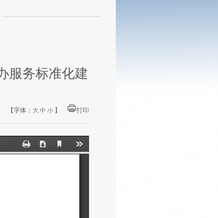
办服务标准化建
【字体：
】
打印
大
中
小