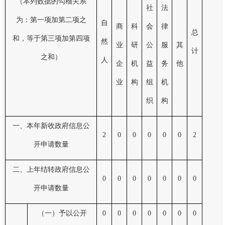
（本列数据的勾稽关系
社
法
为：第一项加第二项之
自
商
科
会
律
总
和，等于第三项加第四项
然
业
研
公
服
其
计
之和）
人
企
机
益
务
他
业
构
组
机
织
构
一、本年新收政府信息公
2
0
0
0
0
0
2
开申请数量
二、上年结转政府信息公
0
0
0
0
0
0
0
开申请数量
（一）予以公开
0
0
0
0
0
0
0