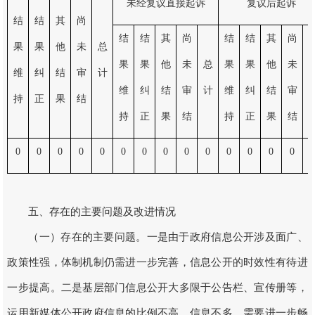
未经复议直接起诉
复议后起诉
结
结
其
尚
结
结
其
尚
结
结
其
尚
果
果
他
未
总
果
果
他
未
总
果
果
他
未
维
纠
结
审
计
维
纠
结
审
计
维
纠
结
审
持
正
果
结
持
正
果
结
持
正
果
结
0
0
0
0
0
0
0
0
0
0
0
0
0
0
五、存在的主要问题及改进情况
（一）存在的主要问题。一是由于政府信息公开涉及面广、
政策性强，体制机制仍需进一步完善，信息公开的时效性有待进
一步提高。二是基层部门信息公开大多限于公告栏、宣传册等，
运用新媒体公开政府信息的比例不高、信息不多，需要进一步畅