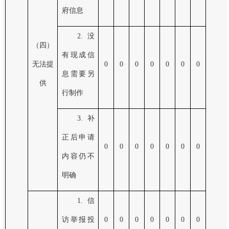
府信息
2.没
（四）
有现成信
无法提
0
0
0
0
0
0
0
息需要另
供
行制作
3.补
正后申请
0
0
0
0
0
0
0
内容仍不
明确
1.信
访举报投
0
0
0
0
0
0
0