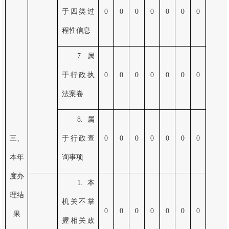
于四类过
0
0
0
0
0
0
0
程性信息
7.属
于行政执
0
0
0
0
0
0
0
法案卷
8.属
三、
于行政查
0
0
0
0
0
0
0
本年
询事项
度办
1.本
理结
机关不掌
0
0
0
0
0
0
0
果
握相关政