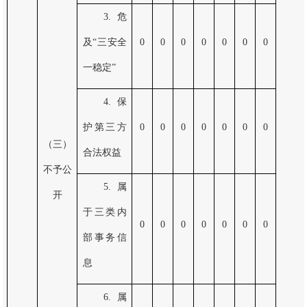
3.危
及“三安全
0
0
0
0
0
0
0
一稳定”
4.保
护第三方
0
0
0
0
0
0
0
（三）
合法权益
不予公
5.属
开
于三类内
0
0
0
0
0
0
0
部事务信
息
6.属