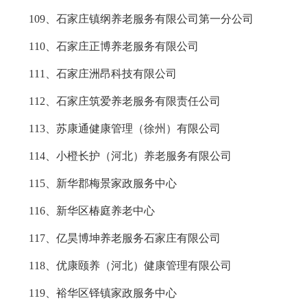
109、石家庄镇纲养老服务有限公司第一分公司
110、石家庄正博养老服务有限公司
111、石家庄洲昂科技有限公司
112、石家庄筑爱养老服务有限责任公司
113、苏康通健康管理（徐州）有限公司
114、小橙长护（河北）养老服务有限公司
115、新华郡梅景家政服务中心
116、新华区椿庭养老中心
117、亿昊博坤养老服务石家庄有限公司
118、优康颐养（河北）健康管理有限公司
119、裕华区铎镇家政服务中心