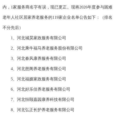
内，1家服务商名字有误，现已更正。现将2026年度参与困难
老年人社区居家养老服务的119家企业名单公告如下：（排名
不分先后）
1、河北城昊家政服务有限公司
2、河北乘牛福马养老服务股份有限公司
3、河北春风康养服务有限公司
4、河北慈阁养老服务有限公司
5、河北福嫂家政服务有限公司
6、河北好乐佳养老服务有限公司
7、河北恒颐嘉园康养科技有限公司
8、河北弘正长护养老服务有限公司