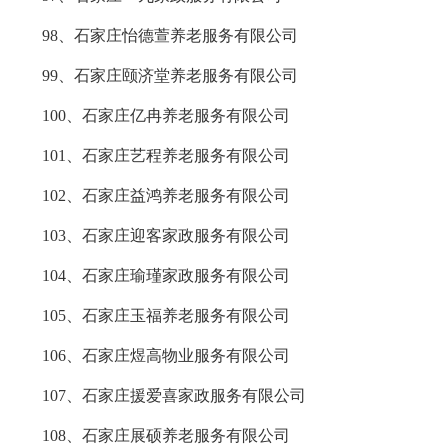
98、石家庄怡德萱养老服务有限公司
99、石家庄颐济堂养老服务有限公司
100、石家庄亿冉养老服务有限公司
101、石家庄艺程养老服务有限公司
102、石家庄益鸿养老服务有限公司
103、石家庄迎客家政服务有限公司
104、石家庄瑜瑾家政服务有限公司
105、石家庄玉福养老服务有限公司
106、石家庄煜高物业服务有限公司
107、石家庄援爱喜家政服务有限公司
108、石家庄展硕养老服务有限公司