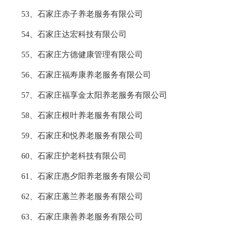
53、石家庄赤子养老服务有限公司
54、石家庄达宏科技有限公司
55、石家庄方德健康管理有限公司
56、石家庄福寿康养老服务有限公司
57、石家庄福享金太阳养老服务有限公司
58、石家庄根叶养老服务有限公司
59、石家庄和悦养老服务有限公司
60、石家庄护老科技有限公司
61、石家庄惠夕阳养老服务有限公司
62、石家庄蕙兰养老服务有限公司
63、石家庄康善养老服务有限公司