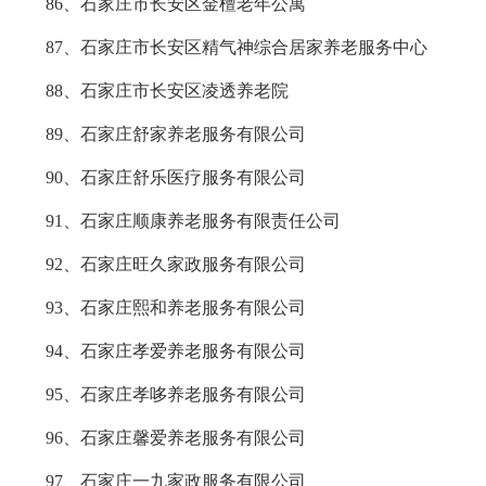
86、石家庄市长安区金檀老年公寓
87、石家庄市长安区精气神综合居家养老服务中心
88、石家庄市长安区凌透养老院
89、石家庄舒家养老服务有限公司
90、石家庄舒乐医疗服务有限公司
91、石家庄顺康养老服务有限责任公司
92、石家庄旺久家政服务有限公司
93、石家庄熙和养老服务有限公司
94、石家庄孝爱养老服务有限公司
95、石家庄孝哆养老服务有限公司
96、石家庄馨爱养老服务有限公司
97、石家庄一九家政服务有限公司