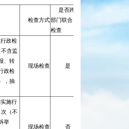
是否跨
检查方式
部门联合
检查
施行政检
（不含监
报、转
现场检查
是
行政检
），抽
构实施行
1次（不
诉举
现场检查
否