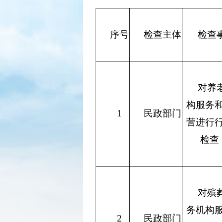
序号
检查主体
检查
对养
构服务
1
民政部门
营进行
检查
对殡
务机构
2
民政部门