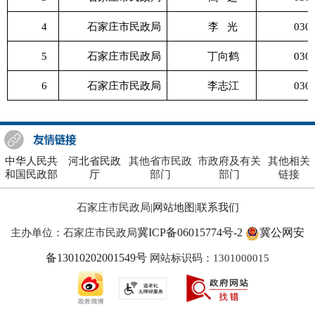
4
石家庄市民政局
李
光
030
5
石家庄市民政局
丁向鹤
030
6
石家庄市民政局
李志江
030
中华人民共
河北省民政
其他省市民政
市政府及有关
其他相关
和国民政部
厅
部门
部门
链接
石家庄市民政局|
网站地图
|
联系我们
冀ICP备06015774号-2
冀公网安
主办单位：石家庄市民政局
备13010202001549号
网站标识码：1301000015