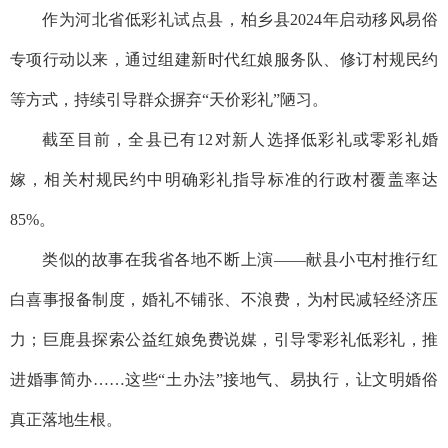
作为河北省低彩礼试点县，柏乡县2024年启动移风易俗
专项行动以来，通过组建新时代红娘服务队、修订村规民约
等方式，持续引导群众摒弃“天价彩礼”陋习。
截至目前，全县已有12对新人选择低彩礼或零彩礼婚
嫁，相关村规民约中明确彩礼指导标准的行政村覆盖率达
85%。
类似的故事在我省各地不断上演——献县小屯村推行红
白喜事报备制度，婚礼不铺张、不浪费，为村民减轻经济压
力；巨鹿县探索公益红娘免费说媒，引导零彩礼低彩礼，推
进婚事简办……这些“土办法”接地气、易执行，让文明婚俗
真正落地生根。