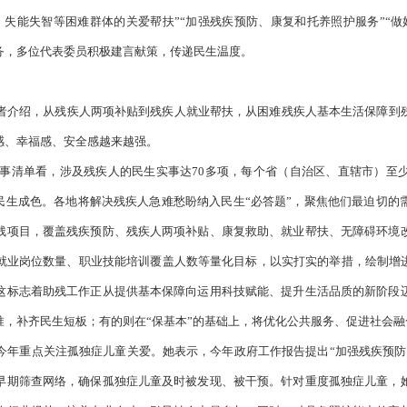
、失能失智等困难群体的关爱帮扶”“加强残疾预防、康复和托养照护服务”“做
务，多位代表委员积极建言献策，传递民生温度。
者介绍，从残疾人两项补贴到残疾人就业帮扶，从困难残疾人基本生活保障到
感、幸福感、安全感越来越强。
生实事清单看，涉及残疾人的民生实事达70多项，每个省（自治区、直辖市）至
的民生成色。各地将解决残疾人急难愁盼纳入民生“必答题”，聚焦他们最迫切
残项目，覆盖残疾预防、残疾人两项补贴、康复救助、就业帮扶、无障碍环境
就业岗位数量、职业技能培训覆盖人数等量化目标，以实打实的举措，绘制增进
这标志着助残工作正从提供基本保障向运用科技赋能、提升生活品质的新阶段
准，补齐民生短板；有的则在“保基本”的基础上，将优化公共服务、促进社会
今年重点关注孤独症儿童关爱。她表示，今年政府工作报告提出“加强残疾预防
早期筛查网络，确保孤独症儿童及时被发现、被干预。针对重度孤独症儿童，