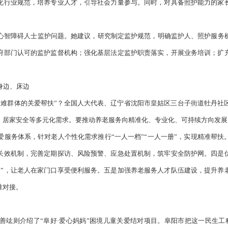
化行业规范，培养专业人才，引导社会力量参与。同时，对具备照护能力的家
心智障碍人士监护问题。她建议，研究制定监护规范，明确监护人、照护服务
府部门认可的监护监督机构；强化基层法定监护职责落实，开展业务培训；扩
身边、床边
困难群体的关爱帮扶”？全国人大代表、辽宁省沈阳市皇姑区三台子街道牡丹社
、居家安全等多元化需求。要推动养老服务向精准化、专业化、可持续方向发展
爱服务体系，针对老人个性化需求推行“一人一档”“一人一册”，实现精准帮扶
长效机制，完善定期探访、风险预警、应急处置机制，筑牢安全防护网。四是
活圈”，让老人在家门口享受便利服务。五是加强养老服务人才队伍建设，提升养
准对接。
竑则介绍了“阜好·爱心妈妈”困境儿童关爱结对项目。阜阳市把这一民生工程与