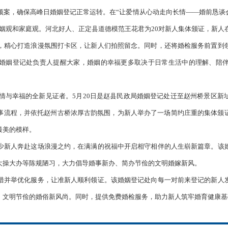
预案，确保高峰日婚姻登记正常运转。在“让爱情从心动走向长情——婚前恳谈会
姻观和家庭观。河北好人、正定县道德模范王花君为20对新人集体颁证，新人在
，精心打造浪漫氛围打卡区，让新人们拍照留念。同时，还将婚检服务前置到
婚姻登记处负责人提醒大家，婚姻的幸福更多取决于日常生活中的理解、陪
爱情与幸福的全新见证者。5月20日是赵县民政局婚姻登记处迁至赵州桥景区
事流程，并依托赵州古桥浓厚古韵氛围，为新人举办了一场简约庄重的集体颁
最美的模样。
少新人奔赴这场浪漫之约，在满满的祝福中开启相守相伴的人生崭新篇章。该
大操大办等陈规陋习，大力倡导婚事新办、简办节俭的文明婚嫁新风。
措并举优化服务，让准新人顺利领证。该婚姻登记处向每一对前来登记的新人
、文明节俭的婚俗新风尚。同时，提供免费婚检服务，助力新人筑牢婚育健康基