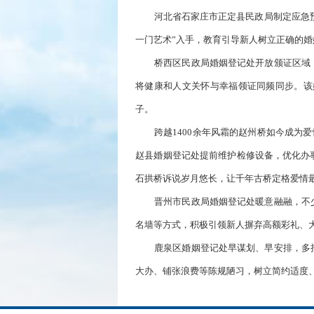
河北省石家庄市正定县民政局制定应急
一门艺术”入手，教育引导新人树立正确的婚
桥西区民政局婚姻登记处开放颁证区域
将健康和人文关怀与幸福领证同频同步。该
子。
跨越1400余年风霜的赵州桥如今成为
赵县婚姻登记处提前维护检修设备，优化办
石拱桥诉说岁月悠长，让千年古桥定格爱情
晋州市民政局婚姻登记处暖意融融，不
名墙等方式，积极引领新人摒弃高额彩礼、
鹿泉区婚姻登记处早谋划、早安排，多
大办、铺张浪费等陈规陋习，树立简约适度